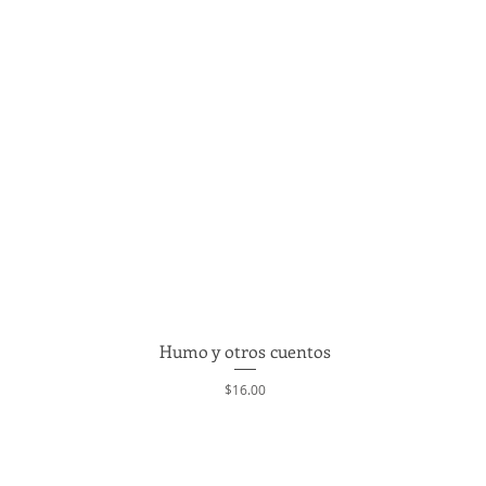
Humo y otros cuentos
Quick View
Price
$16.00