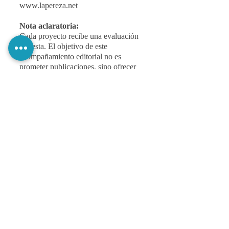
www.lapereza.net
Nota aclaratoria:
Cada proyecto recibe una evaluación
honesta. El objetivo de este
acompañamiento editorial no es
prometer publicaciones, sino ofrecer
una valoración profesional que
permita al autor comprender las
fortalezas de su obra, identificar sus
áreas a mejorar y tomar decisiones
conscientes. El autor debe entender, en
primer instancia, que no todos los
manuscritos se encuentran en el
mismo nivel de madurez, y que parte
del compromiso de este
acompañamiento consiste en señalar,
con respeto y claridad, cuándo un
proyecto está preparado para avanzar
y cuándo requiere un proceso
adicional de escritura, revisión o
replanteamiento. La honestidad