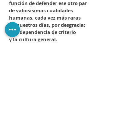
función de defender ese otro par
de valiosísimas cualidades
humanas, cada vez más raras
en nuestros días, por desgracia:
la independencia de criterio
y la cultura general.
Están advertidos: es posible
que descubran que no piensan lo
mismo sobre muchas cosas,
después de haber pasado por
estas páginas.
Ahora, lean… si se atreven.
@PerezaEdiciones