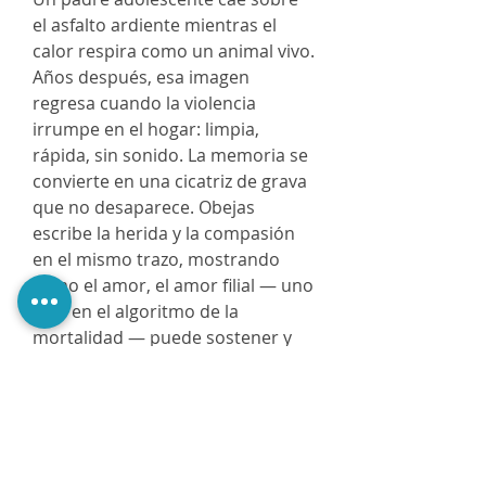
el asfalto ardiente mientras el
calor respira como un animal vivo.
Años después, esa imagen
regresa cuando la violencia
irrumpe en el hogar: limpia,
rápida, sin sonido. La memoria se
convierte en una cicatriz de grava
que no desaparece. Obejas
escribe la herida y la compasión
en el mismo trazo, mostrando
cómo el amor, el amor filial — uno
más en el algoritmo de la
mortalidad — puede sostener y
quebrar al mismo tiempo. El
exilio se revela entonces como un
mito familiar que se repite, se
corrige y se reinventa para
sobrevivir. No es solo un