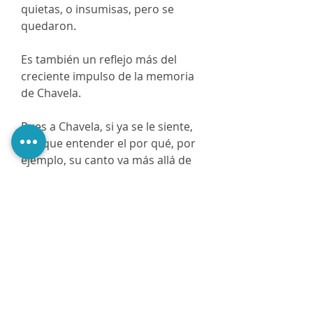
quietas, o insumisas, pero se
quedaron.
Es también un reflejo más del
creciente impulso de la memoria
de Chavela.
Pues a Chavela, si ya se le siente,
hay que entender el por qué, por
ejemplo, su canto va más allá de
la angustia de una canción de
desamor, más allá incluso de todo
dolor y hasta de la muerte. Fue
ese su mensaje, y en el interior de
cada una de las frases que
conforman este libro, lo
escuchamos resonar.”
María Cortina