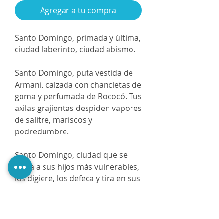
Agregar a tu compra
Santo Domingo, primada y última,
ciudad laberinto, ciudad abismo.
Santo Domingo, puta vestida de
Armani, calzada con chancletas de
goma y perfumada de Rococó. Tus
axilas grajientas despiden vapores
de salitre, mariscos y
podredumbre.
Santo Domingo, ciudad que se
traga a sus hijos más vulnerables,
los digiere, los defeca y tira en sus
cloacas inasequibles.
Dime, Santo Domingo, hermosa,
ruidosa, mala madre, malparida,