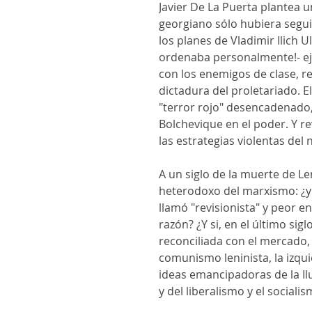
Javier De La Puerta plantea un
georgiano sólo hubiera segu
los planes de Vladimir Ilich Uli
ordenaba personalmente!- e
con los enemigos de clase, re
dictadura del proletariado. E
"terror rojo" desencadenado, 
Bolchevique en el poder. Y r
las estrategias violentas del 
A un siglo de la muerte de Le
heterodoxo del marxismo: ¿y 
llamó "revisionista" y peor e
razón? ¿Y si, en el último sig
reconciliada con el mercado, 
comunismo leninista, la izqu
ideas emancipadoras de la Ilu
y del liberalismo y el socialis