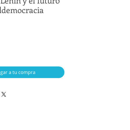
Lenin y el futuro
aldemocracia
gar a tu compra