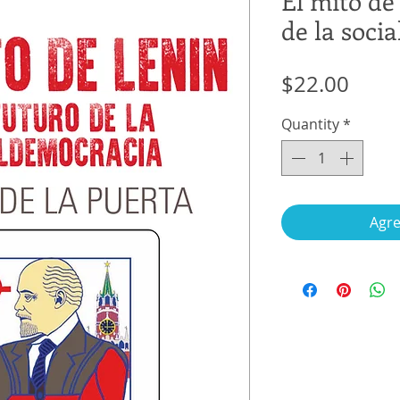
El mito de 
de la soci
Price
$22.00
Quantity
*
Agre