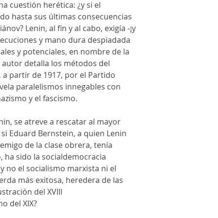
a cuestión herética: ¿y si el
ido hasta sus últimas consecuencias
ánov? Lenin, al fin y al cabo, exigía -¡y
jecuciones y mano dura despiadada
ales y potenciales, en nombre de la
l autor detalla los métodos del
a partir de 1917, por el Partido
evela paralelismos innegables con
nazismo y el fascismo.
nin, se atreve a rescatar al mayor
si Eduard Bernstein, a quien Lenin
nemigo de la clase obrera, tenía
lo, ha sido la socialdemocracia
y no el socialismo marxista ni el
ierda más exitosa, heredera de las
stración del XVIII
mo del XIX?