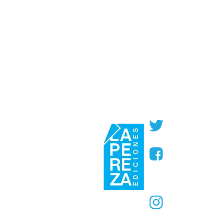
@PerezaEdic
@perezaedic
@PerezaEdic