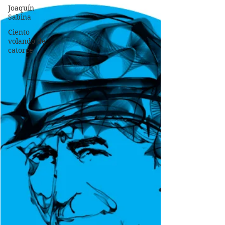
Joaquín
Sabina
Ciento
volando de
catorce