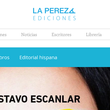
nes
Noticias
Escritores
Librería
ibros
Editorial hispana
Joaquín Sabina
Ciento volando de catorce