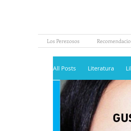
Los Perezosos
Recomendacio
All Posts
Literatura
L
La Pereza Ediciones