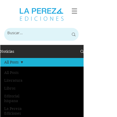
Noticias
All Posts
All Posts
Literatura
Libros
Editorial
hispana
La Pereza
Ediciones