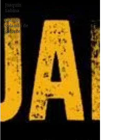
Joaquín
Sabina
Ciento
volando de
catorce