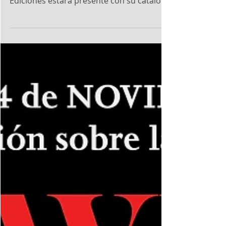
Del 24 de noviembre al 4 de diciembre se
celebrará la FILGUA 2022, y La Pereza
Ediciones estará presente con su catálogo
mediante la...