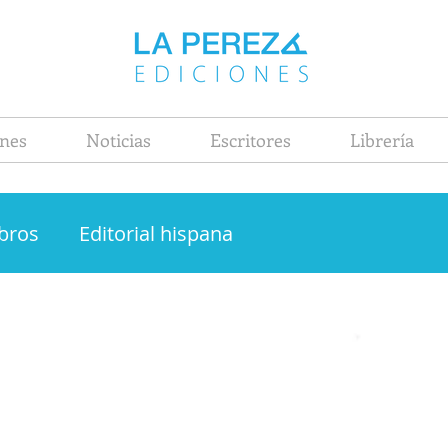
nes
Noticias
Escritores
Librería
ibros
Editorial hispana
Joaquín Sabina
Ciento volando de catorce