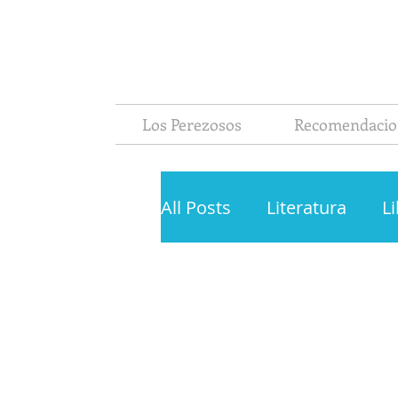
Los Perezosos
Recomendacio
All Posts
Literatura
L
La Pereza Ediciones