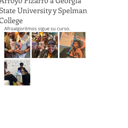
Arroyo Pizarro a Georgia
State University y Spelman
College
Afroalgoritmos sigue su curso.