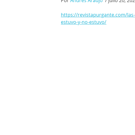
Por 
Andrés Araujo  
/ julio 20, 20
https://revistapurgante.com/las-
estuvo-y-no-estuvo/