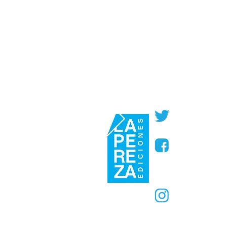
@PerezaEdic
@perezaedic
@PerezaEdic