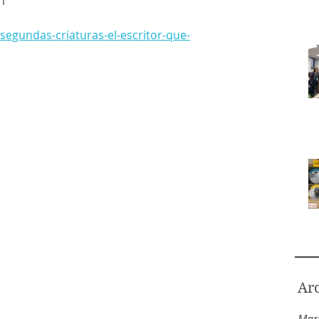
21
segundas-criaturas-el-escritor-que-
Ar