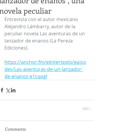
lanzador de enanos", una
novela peculiar
Entrevista con el autor mexicano 
Alejandro Lámbarry, autor de la 
peculiar novela Las aventuras de un 
lanzador de enanos (La Pereza 
Ediciones). 
https://anchor.fm/elintertexto/episo
des/Las-aventuras-de-un-lanzador-
de-enanos-e1cqpgl
Comments