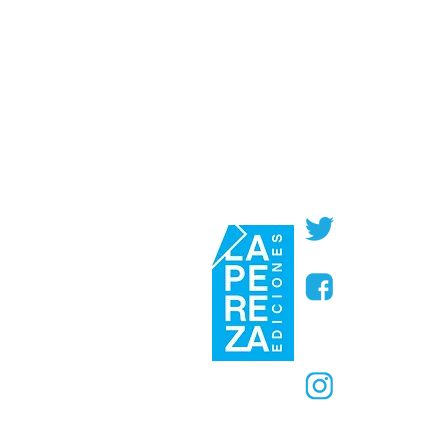
@PerezaEdic
@perezaedic
@PerezaEdic