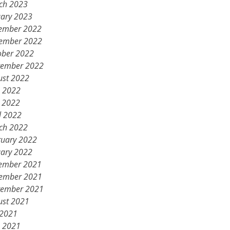
ch 2023
uary 2023
ember 2022
ember 2022
ober 2022
tember 2022
ust 2022
e 2022
 2022
l 2022
ch 2022
ruary 2022
uary 2022
ember 2021
ember 2021
tember 2021
ust 2021
 2021
e 2021