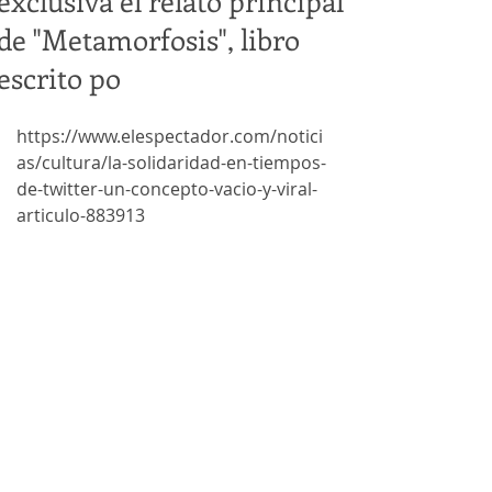
exclusiva el relato principal
de "Metamorfosis", libro
escrito po
https://www.elespectador.com/notici
as/cultura/la-solidaridad-en-tiempos-
de-twitter-un-concepto-vacio-y-viral-
articulo-883913