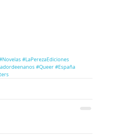
#Novelas
#LaPerezaEdiciones
zadordeenanos
#Queer
#España
ters