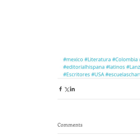
#mexico
#Literatura
#Colombia
#editorialhispana
#latinos
#Lan
#Escritores
#USA
#escuelaschar
Comments