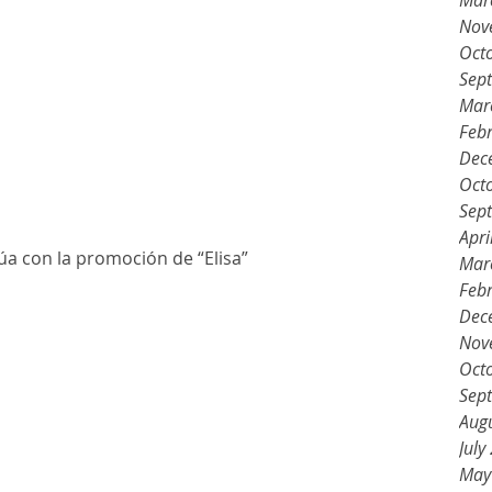
Mar
Nov
Oct
Sep
Mar
Feb
Dec
Oct
Sep
Apri
úa con la promoción de “Elisa”
Mar
Feb
Dec
Nov
Oct
Sep
Aug
July
May