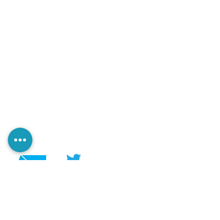
@PerezaEdiciones
@perezaediciones