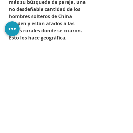
más su búsqueda de pareja, una
no desdeñable cantidad de los
hombres solteros de China
residen y están atados a las
áreas rurales donde se criaron.
Esto los hace geográfica,
económica y educativamente
incompatibles con las “sobras”
que viven en la ciudad, y
quienes también enfrentan
dificultades para asociarse con
hombres urbanos, dada la
preferencia general de estos por
esposas más obedientes y
domesticadas.
Roseann Lake
es corresponsal
en Cuba de The Economist. Ha