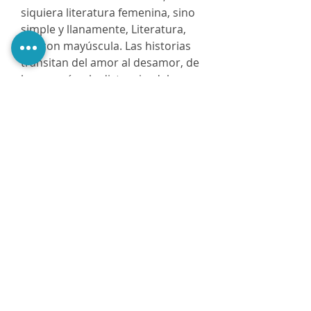
siquiera literatura femenina, sino
simple y llanamente, Literatura,
así, con mayúscula. Las historias
transitan del amor al desamor, de
la cercanía a la distancia, del
placer más puro al más
insondable dolor. Pasan, eso sí,
todas pasan, por la voz de una
mujer, pero no de una mujer
cualquiera, sino del tipo de esas
que tienen mucho que decir.
@PerezaEdiciones