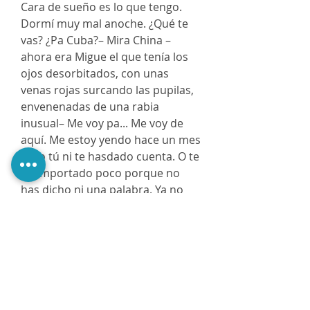
Cara de sueño es lo que tengo.
Dormí muy mal anoche. ¿Qué te
vas? ¿Pa Cuba?– Mira China –
ahora era Migue el que tenía los
ojos desorbitados, con unas
venas rojas surcando las pupilas,
envenenadas de una rabia
inusual– Me voy pa... Me voy de
aquí. Me estoy yendo hace un mes
pero tú ni te hasdado cuenta. O te
ha importado poco porque no
has dicho ni una palabra. Ya no
puedo más con esta vida. Tú y yo
ya no somos nada. Desde hace
mucho China, desde antes de lo
de Luisito. Si no me fui antes fue
porque... porque... qué sé yo por
qué... porque me da lástima
dejarte sola, porque tú no tienes a