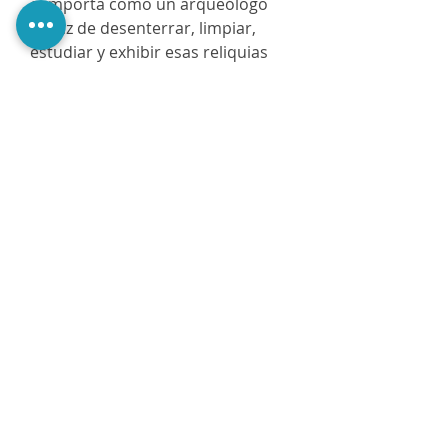
comporta como un arqueólogo
capaz de desenterrar, limpiar,
estudiar y exhibir esas reliquias
de una civilización extinta, de
ubicarlos en su contexto y de
analizarlos con la pericia y el amor
que sólo puede tener alguien que
ha dedicado su vida a esta
apasionante empresa”.
@PerezaEdiciones
@perezaediciones