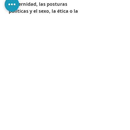
maternidad, las posturas
políticas y el sexo, la ética o la
religión.
Y, como ganancia
añadida, a través de una trama
que no podremos dejar una vez
comenzada, mientras disfrutamos
de la lectura de una obra bien
escrita.
@PerezaEdiciones
@perezaediciones