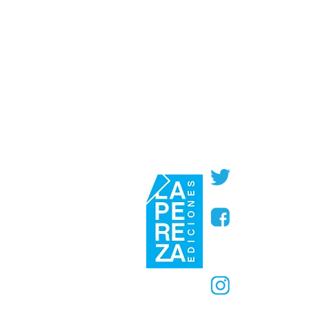
@PerezaEdic
@perezaedic
@PerezaEdic