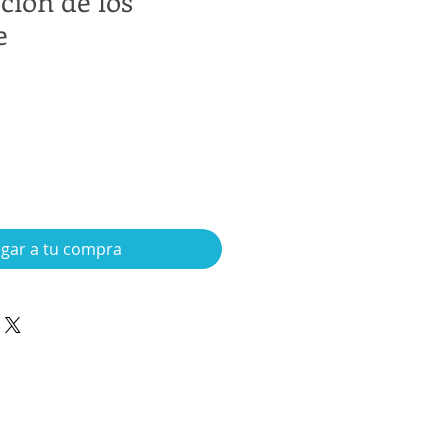
ción de los
e
gar a tu compra