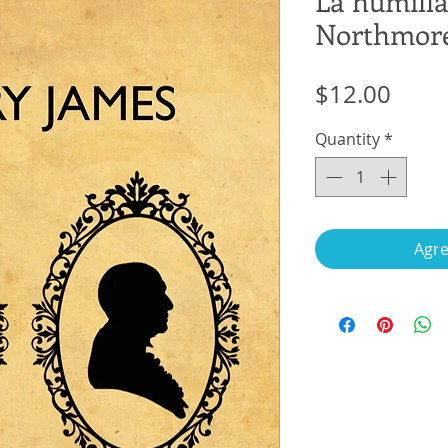
La humilla
Northmor
Price
$12.00
Quantity
*
Agre