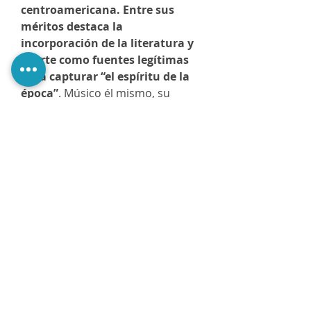
centroamericana. Entre sus
méritos destaca la
incorporación de la literatura y
el arte como fuentes legítimas
para capturar “el espíritu de la
época”
. Músico él mismo, su
relato se despliega como una
melodía bien organizada que
despierta la curiosidad y la
imaginación del lector".
Miguel Huezo Mixco, El Salvador
@PerezaEdiciones