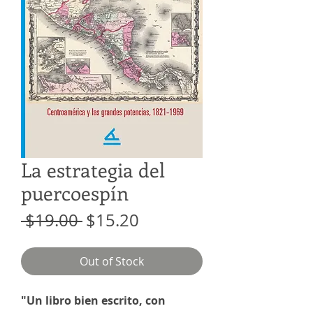
La estrategia del
puercoespín
Regular Price
Sale Price
 $19.00 
$15.20
Out of Stock
"Un libro bien escrito, con