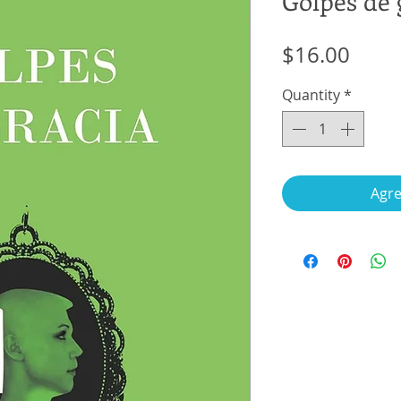
Golpes de 
Price
$16.00
Quantity
*
Agre