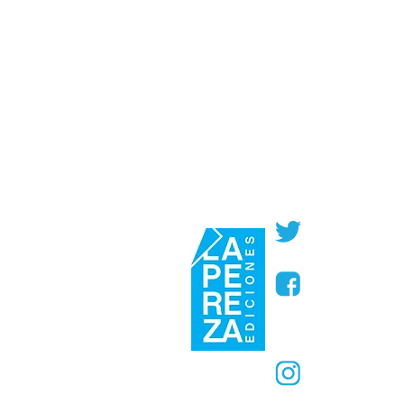
@PerezaEdic
@perezaedic
@PerezaEdic