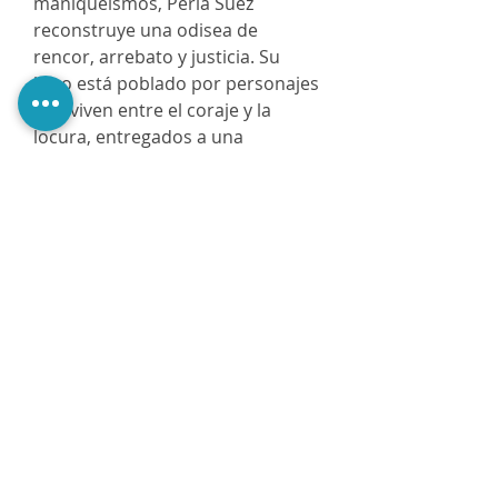
maniqueísmos, Perla Suez
reconstruye una odisea de
rencor, arrebato y justicia. Su
libro está poblado por personajes
que viven entre el coraje y la
locura, entregados a una
obsesión y quizás consumidos
por ella. El país del diablo recién
se ha alzado con el Premio Sor
Juana Inés de la Cruz 2015,
importante galardón, otorgado
por la Feria del Libro de
Guadalajara.
@PerezaEdiciones