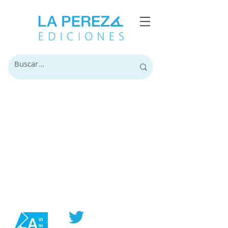
@PerezaEdiciones