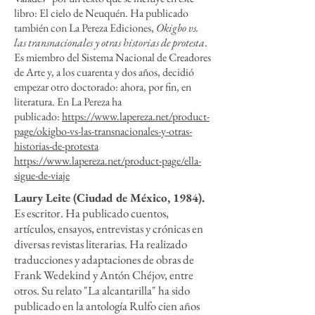
libro: El cielo de Neuquén. Ha publicado
también con La Pereza Ediciones,
Okigbo vs.
las transnacionales y otras historias de protesta
.
Es miembro del Sistema Nacional de Creadores
de Arte y, a los cuarenta y dos años, decidió
empezar otro doctorado: ahora, por fin, en
literatura. En La Pereza ha
publicado:
https://www.lapereza.net/product-
page/okigbo-vs-las-transnacionales-y-otras-
historias-de-protesta
https://www.lapereza.net/product-page/ella-
sigue-de-viaje
Laury Leite (Ciudad de México, 1984).
Es escritor. Ha publicado cuentos,
artículos, ensayos, entrevistas y crónicas en
diversas revistas literarias. Ha realizado
traducciones y adaptaciones de obras de
Frank Wedekind y Antón Chéjov, entre
otros. Su relato "La alcantarilla" ha sido
publicado en la antología Rulfo cien años