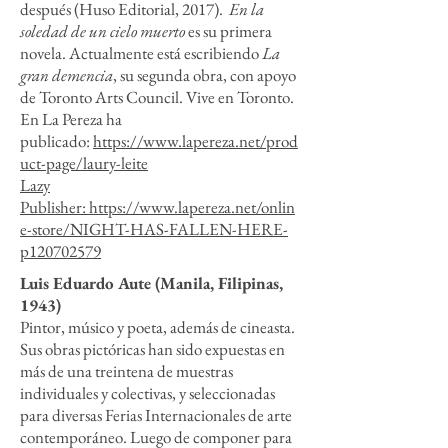
después (Huso Editorial, 2017).
En la
soledad de un cielo muerto
es su primera
novela. Actualmente está escribiendo
La
gran demencia
, su segunda obra, con apoyo
de Toronto Arts Council. Vive en Toronto.
En La Pereza ha
publicado:
https://www.lapereza.net/prod
uct-page/laury-leite
Lazy
Publisher:
https://www.lapereza.net/onlin
e-store/NIGHT-HAS-FALLEN-HERE-
p120702579
Luis Eduardo Aute (Manila, Filipinas,
1943)
Pintor, músico y poeta, además de cineasta.
Sus obras pictóricas han sido expuestas en
más de una treintena de muestras
individuales y colectivas, y seleccionadas
para diversas Ferias Internacionales de arte
contemporáneo. Luego de componer para