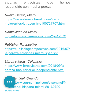
algunas entrevistas que hemos
respondido con mucha pereza:
Nuevo Herald, Miami
https://www.elnuevoherald.com/vivir-
mejor/artes-letras/article100721707.html
Dominicana en Miami
http://dominicanaenmiami.com/?p=12973
Publisher Perspective
https://publishingperspectives.com/2016/07/
la-pereza-ediciones-miami-spanish/
Libros y letras, Colombia
https://www.librosyletras.com/2018/09/la-
pereza-una-editorial-independiente.html
Sun Sentinel, Orlando
https://www.sun-sentinel.com/elsentinel/fl-
es-editorial-hispano-miami-20160720-
story.html
OnCuba
https://oncubanews.com/cultura/literatura/el