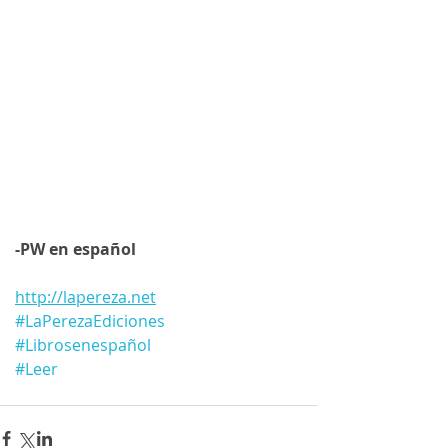
-PW en español  
http://lapereza.net
#LaPerezaEdiciones
#Librosenespañol
#Leer