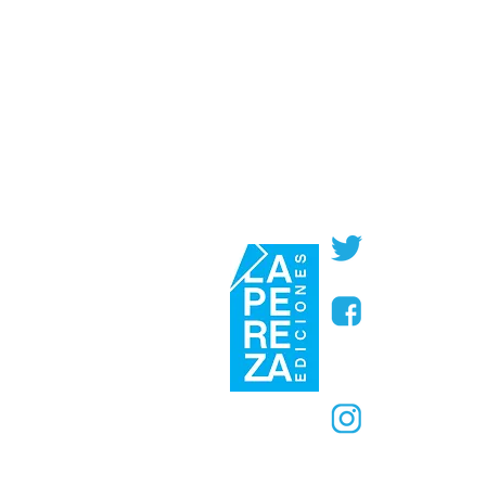
@PerezaEdic
@perezaedic
@PerezaEdic