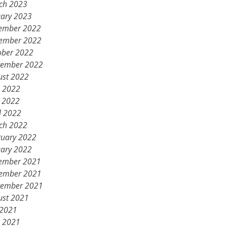
ch 2023
uary 2023
ember 2022
ember 2022
ober 2022
tember 2022
ust 2022
e 2022
 2022
l 2022
ch 2022
ruary 2022
uary 2022
ember 2021
ember 2021
tember 2021
ust 2021
 2021
e 2021