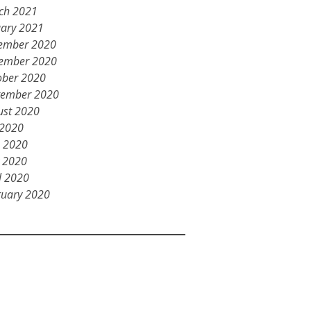
ch 2021
uary 2021
ember 2020
ember 2020
ober 2020
tember 2020
ust 2020
 2020
e 2020
 2020
l 2020
ruary 2020