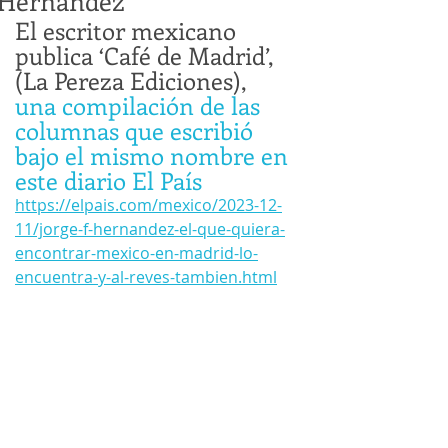
Hernández
El escritor mexicano 
publica ‘Café de Madrid’, 
(La Pereza Ediciones), 
una compilación de las 
columnas que escribió 
bajo el mismo nombre en 
este diario El País
https://elpais.com/mexico/2023-12-
11/jorge-f-hernandez-el-que-quiera-
encontrar-mexico-en-madrid-lo-
encuentra-y-al-reves-tambien.html