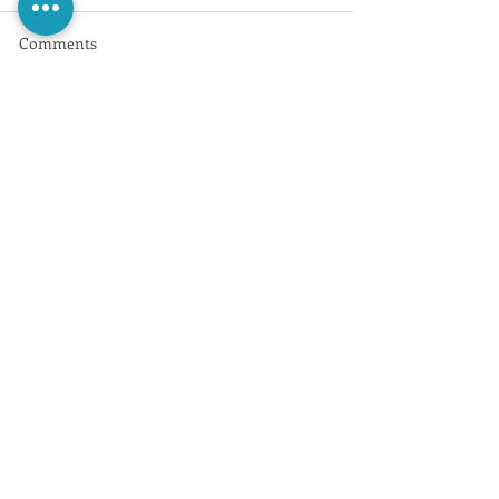
Comments
Write a comment...
@PerezaEdiciones
@perezaediciones
@PerezaEdiciones