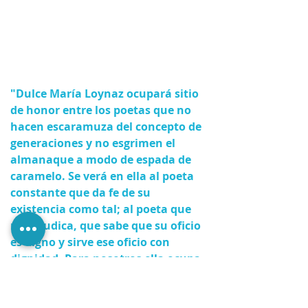
"Dulce María Loynaz ocupará sitio 
de honor entre los poetas que no 
hacen escaramuza del concepto de 
generaciones y no esgrimen el 
almanaque a modo de espada de 
caramelo. Se verá en ella al poeta 
constante que da fe de su 
existencia como tal; al poeta que 
no claudica, que sabe que su oficio 
es digno y sirve ese oficio con 
dignidad. Para nosotros ella ocupa 
ya ese sitio privilegiado por la 
entraña y por el acento 
privilegiado de su admirable 