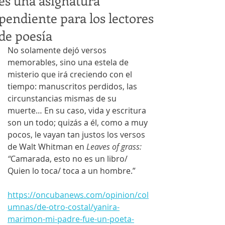
es una asignatura
pendiente para los lectores
de poesía
No solamente dejó versos 
memorables, sino una estela de 
misterio que irá creciendo con el 
tiempo: manuscritos perdidos, las 
circunstancias mismas de su 
muerte… En su caso, vida y escritura 
son un todo; quizás a él, como a muy 
pocos, le vayan tan justos los versos 
de Walt Whitman en 
Leaves of grass: 
“
Camarada, esto no es un libro/ 
Quien lo toca/ toca a un hombre.”
https://oncubanews.com/opinion/col
umnas/de-otro-costal/yanira-
marimon-mi-padre-fue-un-poeta-