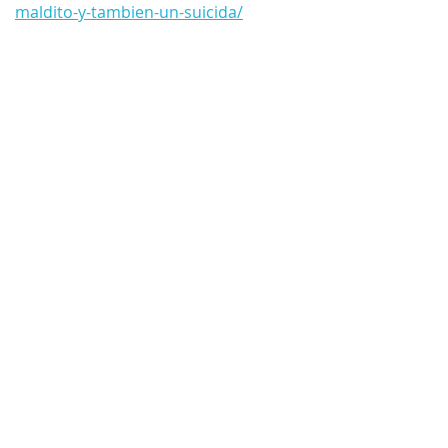
maldito-y-tambien-un-suicida/