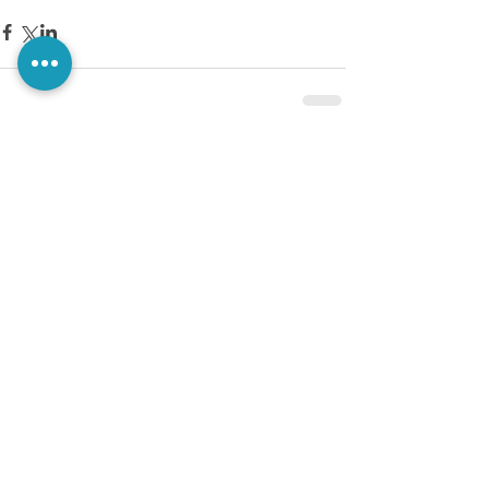
Comments
Write a comment...
@PerezaEdiciones