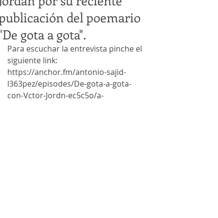
Jordán por su reciente
publicación del poemario
"De gota a gota".
Para escuchar la entrevista pinche el 
siguiente link:
https://anchor.fm/antonio-sajid-
l363pez/episodes/De-gota-a-gota-
con-Vctor-Jordn-ec5c5o/a-