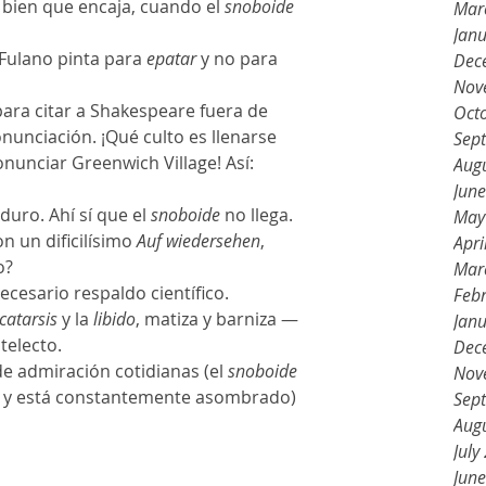
 bien que encaja, cuando el 
snoboide
Mar
Jan
 Fulano pinta para 
epatar
 y no para 
Dec
Nov
Oct
onunciación. ¡Qué culto es llenarse 
Sep
nunciar Greenwich Village! Así: 
Aug
Jun
 duro. Ahí sí que el 
snoboide
 no llega. 
May
 un dificilísimo 
Auf wiedersehen
, 
Apri
o?
Mar
Feb
catarsis
 y la 
libido
, matiza y barniza —
Jan
telecto.
Dec
 de admiración cotidianas (el 
snoboide
Nov
e y está constantemente asombrado) 
Sep
Aug
July
Jun