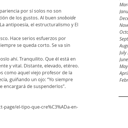
Mar
Jan
tión de los gustos. Al buen 
snoboide
Dec
 La antipoesía, el estructuralismo y El 
Nov
Oct
esco. Hace serios esfuerzos por 
Sep
siempre se queda corto. Se va sin 
Aug
July
slo ahí. Tranquilito. Que él está en 
Jun
e y vital. Distante, elevado, etéreo.
May
s como aquel viejo profesor de la 
Apri
cía, guiñando un ojo: “Yo siempre 
Feb
 se encargará de suspenderlos”.
ct-page/el-tipo-que-cre%C3%ADa-en-