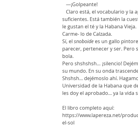
   —¡Golpeante!
   Claro está, el vocabulario y la apariencia por sí solos no son 
suficientes. Está también la cues
le gustan el té y la Habana Vieja.
Carme- lo de Calzada.
Sí, el 
snoboide
 es un gallo pintor
parecer, pertenecer y ser. Pero 
bola.
Pero shshshsh… ¡silencio! Dejémo
su mundo. En su onda trascendent
Shshsh... dejémoslo ahí. Hagamo
Universidad de la Habana que de
les doy el aprobado... ya la vida
El libro completo aquí:
https://www.lapereza.net/produ
el-sol