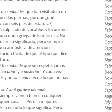
Mar
Nov
 de 
snoboides
 que han visitado a un 
Oct
oco las piernas, porque ¿qué 
Sep
 con seis pies de estatura?)
Mar
tá salpicado de vocablos y locuciones 
Feb
 una onda griega de lo más rica. No 
Dec
cer su significado, pero siempre 
Oct
 una atmósfera de atención 
Sep
ación tácita de que el tipo que dice 
Apri
tura.
Mar
. Un 
snoboide
 que se respete, jamás 
Feb
rá 
a priori
 y 
a posteriori
. Y cada vez 
Dec
ris
 y un 
sine qua non
 de lo que no hay 
Nov
Oct
ho. 
Avant garde
 y 
démodé
Sep
iempre vienen bien en cualquier 
Aug
ier cosa.      Pero la mejor es 
July
Eso es todo lo que significa. Pero 
May