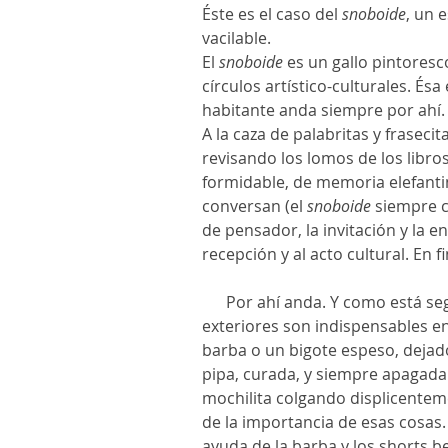
Éste es el caso del 
snoboide
, un 
vacilable.
El 
snoboide
 es un gallo pintoresc
círculos artístico-culturales. Ésa 
habitante anda siempre por ahí.
A la caza de palabritas y frasecit
revisando los lomos de los libros 
formidable, de memoria elefanti
conversan (el 
snoboide
 siempre c
de pensador, la invitación y la en
recepción y al acto cultural. En fin
      Por ahí anda. Y como está seguro de que ciertos atributos 
exteriores son indispensables en 
barba o un bigote espeso, dejado
pipa, curada, y siempre apagada (
mochilita colgando displicentem
de la importancia de esas cosas.
ayuda de la barba y los shorts 