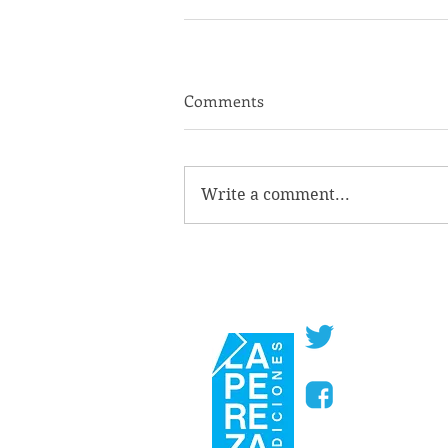
Comments
Write a comment...
@PerezaEdic
@perezaedic