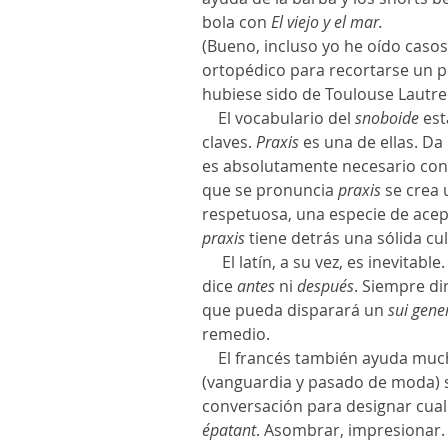
bola con 
El viejo y el mar.
(Bueno, incluso yo he oído casos
ortopédico para recortarse un p
hubiese sido de Toulouse Lautrec
    El vocabulario del 
snoboide
 es
claves. 
Praxis
 es una de ellas. Da
es absolutamente necesario cono
que se pronuncia 
praxis
 se crea
respetuosa, una especie de acept
praxis
 tiene detrás una sólida cul
     El latín, a su vez, es inevitable
dice 
antes
 ni 
después
. Siempre di
que pueda disparará un 
sui gene
remedio.
    El francés también ayuda muc
(vanguardia y pasado de moda) s
conversación para designar cualqu
épatant
. Asombrar, impresionar. 