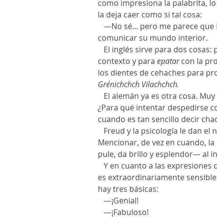
como impresiona la palabrita, lo
la deja caer como si tal cosa:
   —No sé... pero me parece que
comunicar su mundo interior.
   El inglés sirve para dos cosas: para citar a Shakespeare fuera de 
contexto y para 
epatar
 con la pr
los dientes de cehaches para pro
Grénichchch Vilachchch.
   El alemán ya es otra cosa. Muy
¿Para qué intentar despedirse con
cuando es tan sencillo decir cha
   Freud y la psicología le dan el necesario respaldo científico. 
Mencionar, de vez en cuando, la 
pule, da brillo y esplendor— al in
   Y en cuanto a las expresiones
es extraordinariamente sensibl
hay tres básicas:
   —¡Genial!
   —¡Fabuloso!