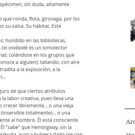
espécimen, sin duda, altamente 
o que ronda, flota, girovaga, por los 
es su salsa. Su hábitat. Este 
as; hundido en las bibliotecas, 
(el 
snoboide
 es un lomolector 
na); colándose en los grupos que 
onoce a alguien); tallando, con aire 
tradita a la exposición, a la 
...
la labor creativa, pues lleva una 
 crecer libremente... o una vieja 
inservible totalmente)... o una 
ente al hombro. Él está consciente 
Ar
 Él “sabe” que Hemingway, sin la 
bermuda, nunca hubiera dado pie con 