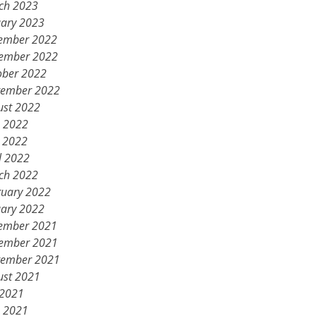
ch 2023
uary 2023
ember 2022
ember 2022
ober 2022
tember 2022
ust 2022
e 2022
 2022
l 2022
ch 2022
ruary 2022
uary 2022
ember 2021
ember 2021
tember 2021
ust 2021
 2021
e 2021