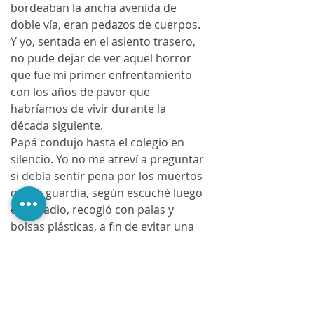
bordeaban la ancha avenida de 
doble vía, eran pedazos de cuerpos. 
Y yo, sentada en el asiento trasero, 
no pude dejar de ver aquel horror 
que fue mi primer enfrentamiento 
con los años de pavor que 
habríamos de vivir durante la 
década siguiente.
Papá condujo hasta el colegio en 
silencio. Yo no me atreví a preguntar 
si debía sentir pena por los muertos 
que la guardia, según escuché luego 
en la radio, recogió con palas y 
bolsas plásticas, a fin de evitar una 
hedentina en una de las principales 
calles de nuestra ciudad capital. 
Búscala en nuestra web
https://www.lapereza.net/product-