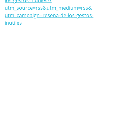
los-gestos-inutiles/?
utm_source=rss&utm_medium=rss&
utm_campaign=resena-de-los-gestos-
inutiles