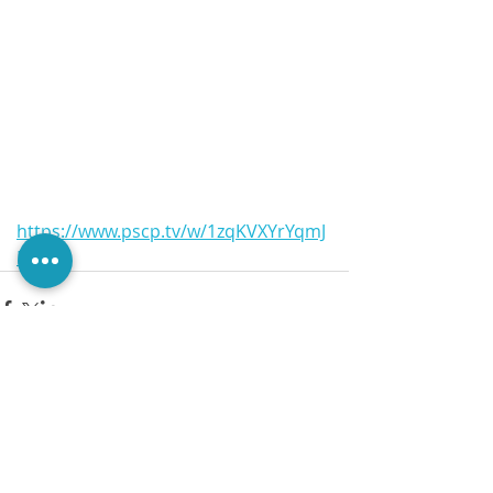
https://www.pscp.tv/w/1zqKVXYrYqmJ
B
Comments