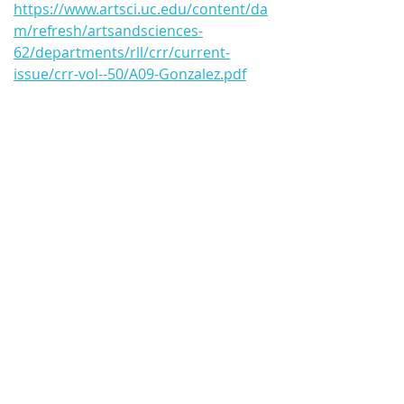
https://www.artsci.uc.edu/content/da
m/refresh/artsandsciences-
62/departments/rll/crr/current-
issue/crr-vol--50/A09-Gonzalez.pdf