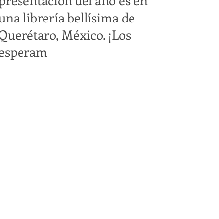
presentación del año es en
una librería bellísima de
Querétaro, México. ¡Los
esperam