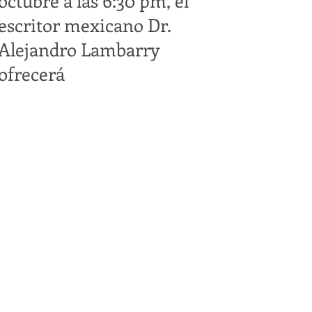
octubre a las 6:30 pm, el
escritor mexicano Dr.
Alejandro Lambarry
ofrecerá