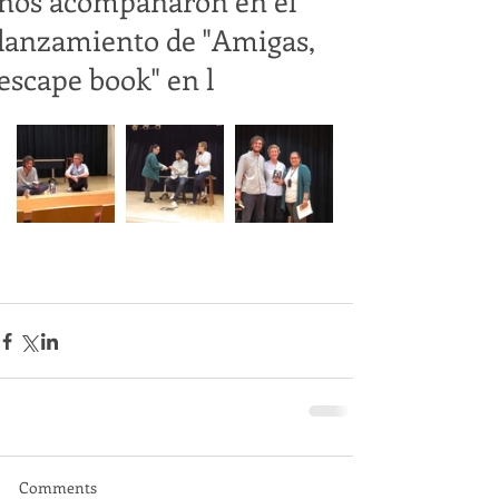
nos acompañaron en el
lanzamiento de "Amigas,
escape book" en l
Comments