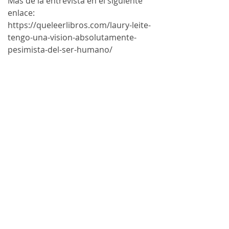
Más de la entrevista en el siguiente 
enlace:
https://queleerlibros.com/laury-leite-
tengo-una-vision-absolutamente-
pesimista-del-ser-humano/