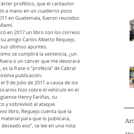
bió a mano en un cuaderno poco 
2011 en Guatemala, fueron reunidos 
Miami.
icó en 2017 un libro con los correos 
a su amigo Carlos Alberto Requejo, 
sus últimos apuntes.
cómo se cumplirá la sentencia, ¿un 
 fuera o un cáncer que me devorará 
, es la frase o “profecía” de Cabral 
próxima publicación.
el 9 de julio de 2011 a causa de los 
carios hizo sobre el vehículo en el 
agüense Henry Fariñas, su 
co y sobrevivió al ataque.
vo libro, Requejo cuenta que la 
 material para que lo publicara, 
Ar
deseado eso”, se lee en una nota 