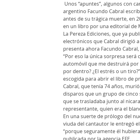
 Unos “apuntes”, algunos con carácter profético, que el cantautor 
argentino Facundo Cabral escri
antes de su trágica muerte, en 
en un libro por una editorial de 
La Pereza Ediciones, que ya publ
electrónicos que Cabral dirigió 
presenta ahora Facundo Cabral, 
“Por eso la única sorpresa será 
automóvil que me destruirá por
por dentro? ¿El estrés o un tiro?”
escogida para abrir el libro de 
Cabral, que tenía 74 años, murió 
disparos que un grupo de cinco si
que se trasladaba junto al nicar
representante, quien era el blan
En una suerte de prólogo del nue
viuda del cantautor le entregó el
“porque seguramente él hubiera 
publicada por la agencia EFE.