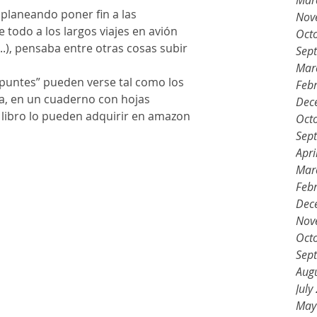
Mar
planeando poner fin a las 
Nov
todo a los largos viajes en avión 
Oct
.), pensaba entre otras cosas subir 
Sep
Mar
“apuntes” pueden verse tal como los 
Feb
ra, en un cuaderno con hojas 
Dec
l libro lo pueden adquirir en amazon 
Oct
Sep
Apri
Mar
Feb
Dec
Nov
Oct
Sep
Aug
July
May