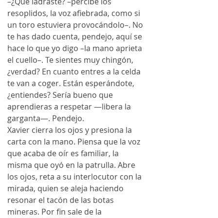
–¿Qué ladraste? –percibe los 
resoplidos, la voz afiebrada, como si 
un toro estuviera provocándolo–. No 
te has dado cuenta, pendejo, aquí se 
hace lo que yo digo –la mano aprieta 
el cuello–. Te sientes muy chingón, 
¿verdad? En cuanto entres a la celda 
te van a coger. Están esperándote, 
¿entiendes? Sería bueno que 
aprendieras a respetar —libera la 
garganta—. Pendejo.
Xavier cierra los ojos y presiona la 
carta con la mano. Piensa que la voz 
que acaba de oír es familiar, la 
misma que oyó en la patrulla. Abre 
los ojos, reta a su interlocutor con la 
mirada, quien se aleja haciendo 
resonar el tacón de las botas 
mineras. Por fin sale de la 