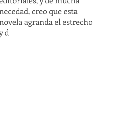
editoriales, y de mucha
necedad, creo que esta
novela agranda el estrecho
y d