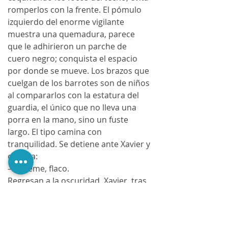
romperlos con la frente. El pómulo 
izquierdo del enorme vigilante 
muestra una quemadura, parece 
que le adhirieron un parche de 
cuero negro; conquista el espacio 
por donde se mueve. Los brazos que 
cuelgan de los barrotes son de niños 
al compararlos con la estatura del 
guardia, el único que no lleva una 
porra en la mano, sino un fuste 
largo. El tipo camina con 
tranquilidad. Se detiene ante Xavier y 
ordena:
–Sígueme, flaco.
Regresan a la oscuridad. Xavier, tras 
él, observa las caras de los 
convictos; algunos se agarran el 
pene, balbucean, gimen.