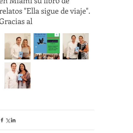
en Miami su libro de
relatos "Ella sigue de viaje".
Gracias al